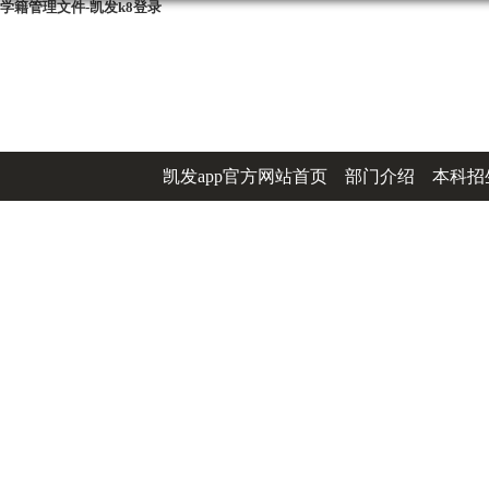
学籍管理文件-凯发k8登录
凯发app官方网站首页
部门介绍
本科招
办事指南
联系凯发k8登录