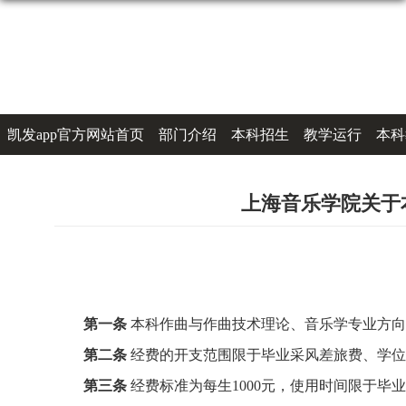
凯发app官方网站首页
部门介绍
本科招生
教学运行
本科
办事指南
联系凯发k8登录
上海音乐学院关于
第一条
本科作曲与作曲技术理论、音乐学专业方向
第二条
经费的开支范围限于毕业采风差旅费、学位
第三条
经费标准为每生
1000
元，使用时间限于毕业