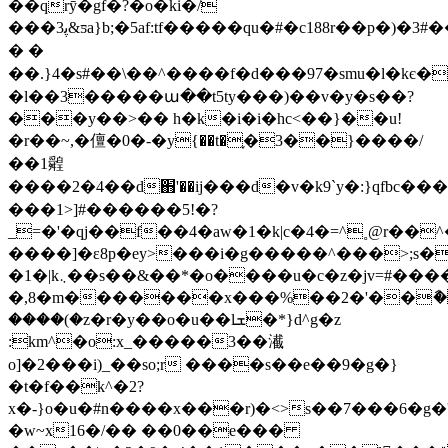
��qrȳ�gf�?�o�ki�/
���ﭘ3&ƽa}b;�5af:tf�����qu�#�c188r��p�)�3#��ľw��z~�d��.d�x��d�p�o�
� �
��.}4�s#��\��^����f�d���97�smu�l�kє
�l��3�����ա��t5ty���)��v�y�s��?
���y��>�� h�k�i�i�hc<��}��u!
�r��~,�儃�0�-�y{��t�֪�3��}����/
��1䑟
����2�4��d֋'��ij���d�v�k9`y�:}qfbc�
���1>]#������5!�?
_=�'�qj��f��4�aw�1�k|c�4�=^˳@r
����]�ε8p�ey>���i�g�����^���>;s�
�1�|k܆��s��&��*�o����u�c�z�jv=#��������f������:�c|
�,8�m�������x���%��2�'��ާ�
����(�z�r�y��o�u��lܫ�*}d^g�z
:km^�o:x_�����3��㵶
o]�2���i)_��so;r ����s��e��9�g�}
�t�f��k^�2?
x�-}o�u�#n����x���r)�<>s��7���6�g�
�w~x16�/�� ��0��e���