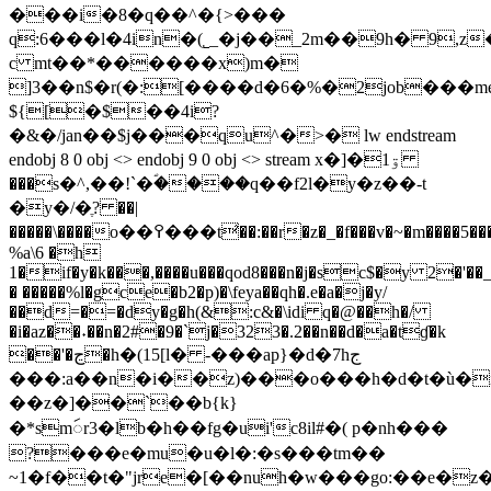
���i�8�q��^�{>���
q:6���l�4in�(˾_�j��_2m��9h� 9,z
c mt��*������x)m�
]3��n$�r(�:[����d�6�%�2job���me
${[�$��4i?
�&�/jan��$j���qu^�>� lw endstream
endobj 8 0 obj <> endobj 9 0 obj <> stream x�]�ۊ1
���s�^,��!`�ؐ����q��f2l�y�z��-t
�y�/�ֶ? ��|
�����\���
�o��߉���t̛��:��r�z�_�f���v�~�m����5�������x��n�y"��j�1n�d��k
%a\6 �h
1�if�y�k���,����u���qod8���n�j�sc$�y 2�'��
� �����%l�gce�b2�p)�\feya��qh�.e�a�j�y/
��d=�=�dy�g�h(&:c&�\idi q�@��h�/
�i�az��˖��n�2#�9�`j�323�.2��n��d�a�tɠ�k
��'�ڃ�h�(15[l� -���ap}�d�7hج
���:a��n�i��z)���o���h�d�t�ù�
��z�]��`��b{k}
�*smꩃr3�lb�h��fg�ui'c8il#�( p�nh���
?���e�mu�u�l�:�s���tm��
~1�f��t�"jre�[��nuh�w���go:��e�z�4