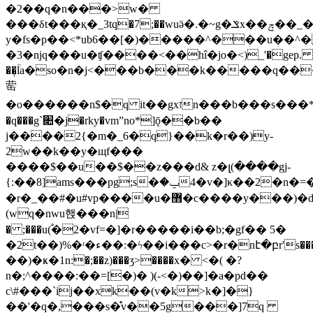
�2��q�n���>w�
���δt���қ�_3tq�7;��wuӛ�.�~g�ݏx��ݼ��_�
y�fs�p��<*ub6��[�)�����^���u��^�k�!q[�n�
�3�njq���u�ʧ����<��hî�jo�<)_'�gep.
��͎ؒla�so�n�j<���b���k�����q��
䓨
�o������n$�q it��gxזn���b���s���*���ߗ8�s5*u!
�q���g`׊�j�rky�vmˮno*]ǭ��b��
j����2{�m�_6�q}��k�r��)y-
2w��k��y�щf���
����$��u��$��z���d& z�
լ(����gj-
{:��8]ams���pg;s�ݐ��4v�]κ��2�n�=���l���
�r�_��#�u#vp����u�޻�c����y���)�d�wު����v���r��u�m*�����[b6����(k#
(wq�nwu핹���n|
� ;���u(֠�2�vf=�]�r�����i��b;�gf�� 5�
�2t��)%�ʳ�ء��:�ϟ��i���c>�r�nէ�բr's���jtǳ�)�i�k��2�й^�r�r^�
��)�ҝ�1n:�;��z)���ӡ>����x� <�( �?
n�;^����:��=[�)� )(-<�)��]�a�pd��
c\#���`ij��xk��(v�k>k�]�}
��'�q�,���s�̊v��5g���]7q