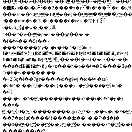
��~��\v�2�9�yʹ��1���~��l���ڐ�"��
�՗�xn��o�o��2���ު�o�ӷ�x�\���e_�g/dx
���sn��>d�18ׁ��e{��յ���� y�
r���nrю�v�.?c� |����d�rv}c�峊
j~j}ٕ
s�kyhq[�w�[��؋㺬
#9��#�w��p�n���@���t�
�[���'�5a��~
���*����)ñy�s�c�ߔ�'^�t�mr/
����� (�$�l��3�����e9�2]ʶ�yl�=���������l�ۏn9}
�'������g�h���gi�e[<}祖}����f�=s{��u{��e��/
��u�c՘����#�ٷ�>ҝ���n�o���񕺝����φ�
#r�b�w����� ��|
�~2]5ǫ�l��7g|r���˫�ͼ
:�g9w| �io��ze}
�>ld^�f��r�<��u}���;os�t��)i� 0m\�!
�|
��`�vu�ǔ������ɺ�n��o2��r�>&"�g�}
��=�
�ed�k��������gpx\*�sҷ��w�p�ԟ�
��7�ne{u6����ʹ}����ǳ��ȼ�,�7/�d�j�|
��0�r�t����y��f�����x*�t��
� ���<��s�c?