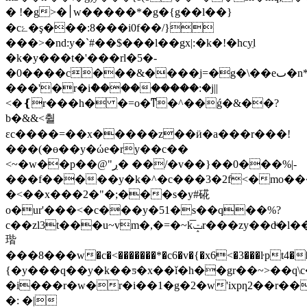
� !�g>�׀w�����*�g�{g��l��}
�cۓ�ş���:8���i0f��/}
���>�nd:y�`#��$���l��gx|:�k�!�hcyֵl
�k�y���t�'���rl�5�-
�0����c���&����j=�g�\��eٮ�n*�%�8���~���2ê����n�k�<;�}
���'�r�iް���������:�j||
<�❴r���h� �=o�ͳ�^��ǵ�&��?
b�&&<췰
εc����=��x�����z��ӥ�a���r���!
���(�ɵ��y�ώe�ry��c��
<~�w��p��@"ڔ� ��/�v��}��0���%|-
���f�����y�k�^�c���3�2f<�mo���
�<��x���2�"�;���s�y#硴
o�ur'���<�c���y�51�s��q��%?
c��zl3t���u~vm�,�=�~k͞ݓr���zy��dͮ�l��gb`�l90
瑎
���8���w�c�<�������*�c6�v�{�x6<�3���ŀpt4��ࡡ�*�sx�ﱳ���.�r3���o�l8���gt�����^�1h��=�:�f���
{�y���q��y�k��ƽ�x��ǐ�h��gr��~˃��q\c
�i���r�w�r�i��1�g�2�w'ixpƞ2��r��
�: �|