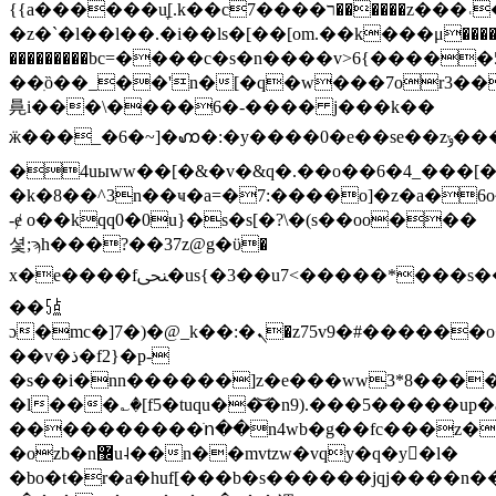
{{a������u͉[.k��cר����7������z���˓��5kuw5�^���w^1u^z����������[7t�w�7��޺v�2x�פe'o,�:ĩ�9337n~t�yg�v}
�z�`�l��l��.�i��ls�[��[om.��k���μ����
���������bc=����c�s�n����v>6{����
��ִȍ��_��'n�[�q�w���7or3�
㫯i���\����6�-���� j���k��
ӝ���_�6�~]�ꩲ�:�y����0�e��se��zݸ���]ӎ��ե���7&�z��k�
�4uыww��[�&�v�&q�.��o��6�4_���[�
�k�8��^3n��ҹ�a=�7:����o]�z�a�
-ɇ o��kqq0�0u}�s�s[�?\�(s��oo���
셫;ϡh���?��37z@g�ϋ�
x�e����fﶖ�us{�3��u7<�����*���s��4�k���e�5�?
��㍝
ɔ�mc�]7�)�@_k��:�ܢ�z75v9�#������o��m�������wv�9m5�o \�f�o؆l
��v�ذ�f2}�p-
�s��i�nn������]z�e���ww3*8����1�����n޽����k[��jn���f՚����'xuφ�z]�1�}=��;/ni�a�����o��h��2��hr�i
�
l���؎�[f5�tuqu��͝�n9).���5�����up�
����������ֺո��n4wb�g��fc���z�
�ozb�n޼u˨��n��mvtzw�vqy�q�y󓚔�l�
�bo�t�r�a�huf[���b�s������jqj����n��