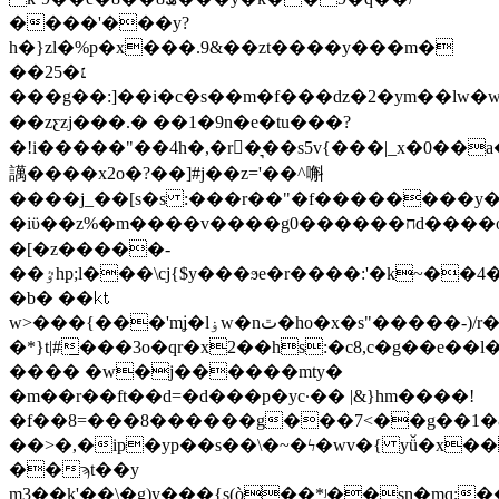
����'���y?
h�}zl�%p�x���.9&��zt����y���m�
��25�׆
���g��:]��i�c�s��m�f���ǳ�2�ym��lw�w�
��zƹzj���.� ��1�9n�e�tu���?
�!i�����"��4h�,�r�͉��s5v{���|_x�0��
䜕����x2o�?��]#j��z='��^嘝
����j_��[s�s :���r��"�f��������y
�iϋ��z%�m����v����g0������חd����o�
�[�z�����-
��ٷhp;l���\cj{$y���ϧe�r����:'�k~��4�e��%�b�gd�����
�b� ��㏏
w>���{���'mʝ�lۏw�nٿ�ho�x�s"�����-)/r�%�x�!>�l�`�vu�c�b�q�o�8���m??
�*}t|#̲���3o�qr�x2��hs:�c8,c�g��e��l
���� �w�j������mty�
�m��r��ft��d=�d���p�yc·�� |&}hm����!
�f��8=���8������g���7˂��g��1�
��>�,�ip�yp��s��\�~�ϟ�wv�{ yǚ�x
��ϡt��y
m3��k'��\�g)y���{s(ò��*ʲ��sn�mq;