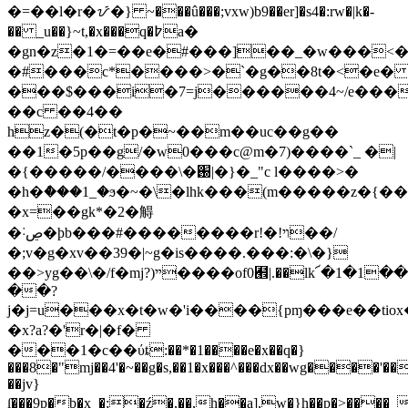
�=��l�r�ᝡ�} ~���û���;vxw)b9��er]�s4�:rw�|k�-
�� _u��}~t,�x���q�߈a�
�gn�z�1�=��e�#���]��_�w���<�
�#���c*����>�`�g��8t�<�e
���$���i�7=j������4~/e���
��c ��4��
hz�(�t�p�~��m��uc��g��
��1�5p��g/�w0���c@m�7)����`_ �|
�{�����/����\�֐|�}�_"c l����>�
�h�ް���1_�ϧ�~�\�lhk���(m�����z�{�
�x=��gk*�2�䚟
�˸ڝ�þb���#��������r!�!ױ��/
�;v�g�xv��39�|~g�is����.���:�\�}
��>yg��\�/f�mj?)ײ����of0﹮|.��lk՜�1�1���>�,
��?
j�j=u���x�t�w�'i����{pɱ���e��ti
�x?a?�'r�|�f�
���1�c��ύȶ:��*�1����e�x��q�}
���8�"mj��4'�~��g�s,��1�x���^���dx��wg����'��
��jv}
ſ���9p�b�x_�;�ź�,��,h��a],w�}h��p�>����_q�6����d]igz��߅