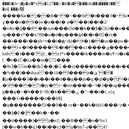
���6�:h~j�p�sf�*vs�127��t<�t6�u��i��okt��)����3��
�nl[ ���t/䮵
����$ж�;��|h�^�<��0s�t���3�~ki�z
ҙ:���o�f9�jw�n��r� φ���i��i�2/
�v&v�јj��#��љm���e5d��k��$�򔻑ɦ
3��o�
zp���x*��n7fl8�u�d�p���ģd�|�r�0�ٔrx�
��s���r��pb=т��i�ԭ~rki�#�1��us��pw�
��}w�9�����k�t���u1����.g�����t
ͨxidv�)���˜ @_�o3*v����rk���m�y۴>r�
[۰�e�zٔ�l;a��m�72���
�9s3�m��|&��;�.��z)����bi�����r��/
�%��]��dsya '��1ŏ� f���a�ی`��
�[a����3��s��r��d��g��jn�q:�ql�g�̢�i
�5���7]�jy� 1<�eet���r�~˦�3��ǝg���|
g��g�>�h��]t<9lc�k���ݷ �"~��s�i_s{q
���1s����t �n��h钍
�q�������f5f��9��.rx�~��k�b(b1���^z�.�
��ѯ�[\�] ��k�>��/
��d����]�\j�e2;.��8l���n�%v}
[��w�b��q3��i��e;f�q�bn7-u��;4?