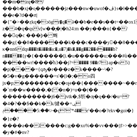
��m�zq�8/
���b�xj�o֛������jz���nw�uwof�ڤ}s�l����b�-74_��?
��e�?d��rt|
�{"�>��ȥkq�ͻӧgr�̣q�ӛ��b�e��s��t=��ox
z�4�q�qsv[w��ֱ�|�h24:m ��y���n{��/
��q�c ���ϸ� 뽸
��g{��8�������k���c����y��8���
κ�nn6dqs���lt�å��t�a:�,u�7)�k�,��g��2��4����b?
n�����{ϝ�{������[i.�u������u;���#ù��n�8
����wr!����ͧћ3��j?=���� 9��r7}ap�o5}
�p|�� �={qԡ�r���z�k����~\�?
�5�v�g������=s'�[i�;�o四
jx�p;��������c�oԩ��{�������~��rr
�`m��w����,�[ �n�)=u��(��
����������j6�jvtk�,$㸫�ƣ�q��/�u=?
�4�?��$��k�k/揵��ݷ=
<\��:5����ݥ�ҁ''*4��e'��o�?ekv�goi�}
�}z�?
����a��ɺ����c:g��xo%��vv���||f>>��
�y�#�nv?