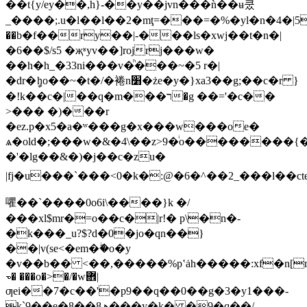
��t{y/ey��,h}-��y��jvn���ǹ��ʉ쿴
_����;.u�l��l��2�mţ=���=�%�yl�n�4�|5
��b�f��ry��|-���ls�xwj��t�n�|
�6��$/s5 �җʶyv��]rojrj���w�
��h�h_�33ni���v�ͪ���~�5 r�|
�dr�ީho��~�t�/�裷n׸�że�y�}xa3��g;��c�r }
�!k��c�|��q�m���ר�g ��='�c��
>��� �)���r
�ez.p�x5�a�ʷ���g�x���w���oe�
ѧ�old�;���w�&�4\��z>9�ͥo��������{�.
�'�lg��&�)�j��c�zu�
|fj�u���`���<0�k�:@�6�^��2_���l��c
㘗��`����0o6i\����}k �/
���xl$mr�=o��c�|r!� p\�n�-
�k���_u?$?d�0�jo�qn��}
��|v(se<�em�ۖ�o�y
�v��b�� <��,�����%pʽȧh�����:xf�n[m
☜� ���o�>�/�w܎|
ƣei��7�c��'�p9��q��0��g�3�y1���-
k`9��e�8��ھ8���y�k� �9�q��/