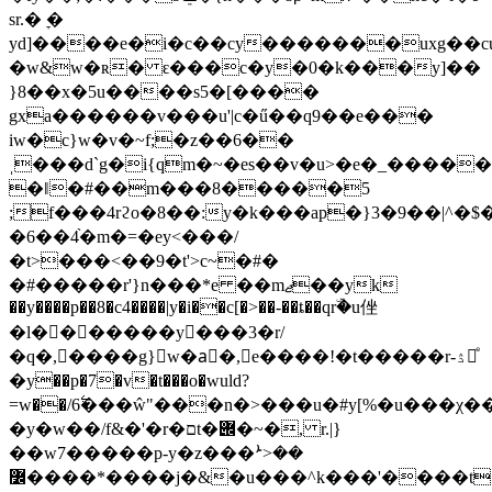
sr.� ׇ�
yd]����e�i�c��cy�������uxg��
�w&w�ʀ� ԑ���c�y�0�k���y]��
}8��x�5u����s5�[����
gxa������v���u'|c�ű��q9��e���
iw�c}w�v�~f;�z��6��
ˌ���d`g�i{qm�~�es��v�u>�e�_����
�ǁ�#��m���8�����5
;f���4rϩo�8��:y�k���ap�}3�9��|^�
�6��4֨�m�=�ey<���/
�t>���<��9�t'>c~�#�
�#�����r'}n���*e ��mޖ��yk
��y����p��8�c4����|y�i��c[�>��-��ȶ��qrۜ�u侳
�l�������y���3�r/
�q�,���
�g}w�aٕ�,e����!�t�����r-ۮ⽤ͤ
�y��p�7�v�t���o�wuld?
=w��/6࣋���ŵ"���n�>���u�#y[%�u���χ��٦o�}
�y�w��/f&�'�r�םt�݌�~�, r.|}
��
w7�����p-y�z���ܑ>��
߼����*����j�&�u���^k���'����t��9|