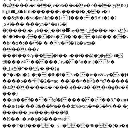
�;x���\�h�t�jv�96��s�e�<���ryֳr�ƣ)�
�q]���_$�cbl�ϧ������y����i�[��o
�9
��&@�s�yo�m^kft��[> ]���e�9⛯r�}�?
˻o��� ���yn�*�a}5�|
�)����;�uy6��j[��f�׉uy�<_���0�35,x?۬
�^�0�u�>���8z�8�f���k@��l�
�b^�x�:��� � �v� �}k�wxs�|
���6��?
���f��8s`p���l��u��t��@�)ַ�g>��
侀���ͷ#�����,}rه��^u�u~(�>�
�_[u�ʺ��ү�:��}g
�7�z�o�{c�;�l�lb�i�
3o�t�w�v&שy�v�j��m��q��r{��>9��o|
����o��*'�2�=nc_��(��^�
br�*e7����
�3#���'��&�<���5[��vd�`��s�g�c�
���}
��qb�����g݃s�[�����k��8."�zm
��sɴ{е�;��'8&��a���ǳ%lwxn�=�5�˔��,�y
���n�� jvn���y���镪
�[9��_�,v�g�9���=we
���1'�{l����=yls���9h��(�p��ցr�j