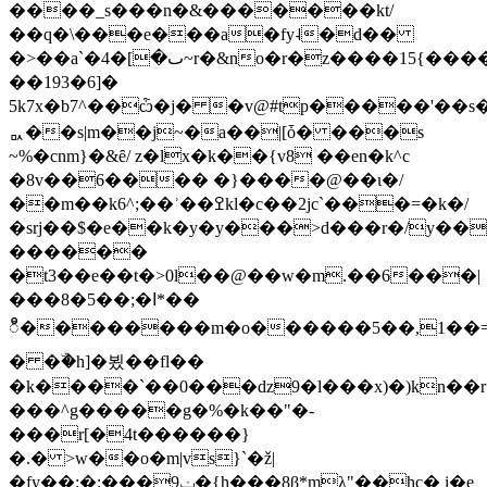
����_s���n�&�������kt/
��q�\���e���a�fy˨�d��
�>��a`�ٮ�]�4~r�&no�r�z����15{����y}
��193�6]�
5k7x�b7^��ѽ�j� �v@#tp�����'��
ᇝ��s|m��j~�a��|[ȱ� ���s
~%�cnm}�&ȇ/ z�lx�k��{v8 ��en�k^c
�8v��6���� �}����@��ɩ�/
��m��k6^;��ʾ��ߐkl�c��2jc`���=�k�/
�srj��$�e��k�y�y���>d���r�/y��
������
�t3��e��t�>0l��@��w�m.��6���|
���8�5��;�ߊ*��
ီ��������m�o������5��,1��=m
� �ۜ�h]�뵜��fl��
�k����`��0���ǳ9�l���x)�)kn��r
���^g�����g�%�k��"�-
���r[�4t������}
�.� >w��o�m|vs}`�ž|
�fy��;�:���9ݔ�{h���8β*mλ"��hc� i�e