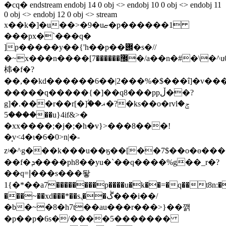
�cq� endstream endobj 14 0 obj <> endobj 10 0 obj <> endobj 11
0 obj <> endobj 12 0 obj <> stream
x��k�]�u��>�9�uޏ�p������1
���px�`��
�q�
]p�����y��{'h��p��݌�s�//
�~x���n����[޼������7�/a��n�#�\�^u0&h:�ύ��y2c��#���n��������\y3'�cu��ϻ:f^�`
梙�f�?
��,��kd������6��|2���%�$���î]�v��
�����q�����{�]��q8���ppڵ��?
g]�.���r��r[�]ؖ��ޣ�?�ks��o�rvlݮ�
����5��u}4if&>�
�xx����;�j�;�h�v}>���8���!
�̜v<4�ι�6�0>n|�-
zʵ�^g���k���u��ӄ��[��7$��o�ɵ����~
��f�ܕ����ph8��yu�`��q����%g��_r�?
��q=إ���s���돻
1{�*��a7��������p����u�k��=�q��t8n:�a
���~��xd���*��s.͔��ڴ���i��/
�b�~�8�h7t��au���r���>}��깱
�p��p�6s�/����5�������