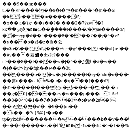
��|�9��m;���
u,��}t^������9�t��m���?�[h��6!
�loc���m�����i?}
�x��;a�}g~��s��?� ���2�7ȳzw�?
k٪��ݶ!y����{ߺ��ީ����t����/�ue����d?||
��~eyg�d��"����8�'�7��7��;�^�v?
�ɴ���o�s$�z�&�쓬
�u$o�\��|/d\g���%q~�g^���[0��ol{u<��
�#y���듏߼�d:x?e?���
u>���8��f����w�|�^��橔 �#�w��
�j��uhy�fqh��w���3u|
������o�f�w�/]�����t�ey�5du�u��
��훋u���o_hy%�u�e�q���]���d?|
�3>�����l���.u�e���~� j�� �u|
��g� 0}�t���>y�w���p���cu2 t!>!
��8�00�1��7�0��l�;�w�2u�!
��o��u\�-t�9��)m��
�z��=�7q}9@}:�p��
tg�ylxǆ�������v@�����k��v��
�~��<�����k;��߂f���ҹ ~�z��3i#�>�1��%б"ґ�wj�̚�