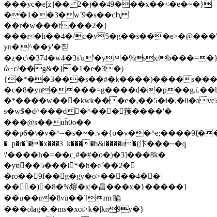
���yc�e[z||�� 2�j��49�
��x��<�e�~�}
��1��3�w`9�s��cԦ
��r�w���f���2�}
���r<�h��4�/c�v5�g��s���e>�@���'
yn�|^��y'�짇
�z�c\�374�w4�3s'u'�y�%sx/b���=
ώ~c/��g&�}�1�e�3�)
{�*��3���s��#�k����)����s���m
�c�8�yn����=g����d��p��g.ї.�
�*����w��񹴁�kwk���e�,��5�i�,�0�ave?
s�w$�d^���d�^���䉟����'�
���@s��uĥ0o��
��p6�\�v�^=�s�~�.v�{o�v��^e;����9f֑��
�_p�r�`��x���3_k����b&i����u�(汴���~�q
\'����h�=��c˲#�#�o�)�3]���8k�
�yeٌ��5���l*�h�eʾ̓��2�
�ro��9f��g�gy�o>����4��|
���)�8�%熔�x|�昌���x�}�����}
��u��r�8vū��ߣrm 睔
���olag�.�ms�xoi>k�|kn9y�}