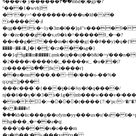
ߞ���v� y������۳��m6d�;�g)/�?
º���1�wvb]!
�^�y>^�������s���u�ld�s�
o����|�߃
�qg��1c�~1y�3m�l��]q4"v����9�
�<�ze�|��g��v,o9�k�^�����9_�~�?
��e��g�7���m�ͼ�t��g{��#��y)�q�{9lwx�
����~|��-i�ل�{�[;'�cz���ьg�}
��}qig�l�m�t����{ԓmk�(q��oj��b&l�=ƴ���n�
�2����v����h�|_�����ѥ_ �u�)|�|?
z|r����۵�� |fѥt����r}
��n�mo���,��~�/���o-��%�
q:çeg|j���
���c���`�{���j֧�ύ�¾y�f�q����/
ǌ��6��ү�\�3�s�1g�mb���w���v�ʵ���
�m��:~����(����{7:�'pc/>'�i"�7��r
�z�s���v!
ؓ���kb�kc���g��ofym�yy���ux�u'�a� 6�=
hg���_�=��a�q|
���'q����s�o���m
�э�|tb��;�iߎ���xoօx� :