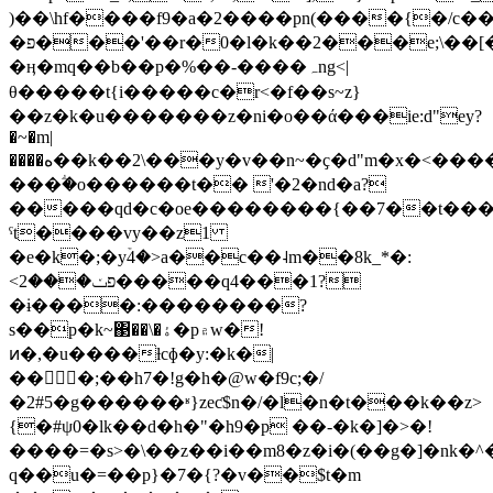
)��\hf����f9�a�2����pn(����{�/c��
�פ���'��r�0�l�k��2���e;\��[��'߳b�'-
�ӊ�mq��b��p�%�� -����ہng<|
θ�����t{i�����c�r<�f��s~z}
��z�k�u�������z�ni�o��ά���ie:d"ey?
�~�m|
����ه��
k��2\���y�v��n~�ҫ�d"m�x�<���
���ؖ�o������t�� '�2�nd�a?
�����qd�c�oе��������{��7��t���
ˤt����vy��z1
�e�k�;�yۡ4�>a��c��˨m��8k_*�:
<פݖ���2�����q4���1?
�ɨ����:��������?
s��p�k~΃��\�ۀ�p۾w�!
ͷ�,�u����ƚcɸ�y:�k�|
��򝛨�;��h7�!g�h�@w�f9c;�/
�2#5�g������ʶ}zeƈ$n�/�l�n�t���k��z>
{�#ψ0�lk��d�h�"�h9�p ��-�k�]�>�!
����=�s>�\��z��i��m8�z�i�(��g�]�nk
q��u�=��p}�7�{?�v��$t�m