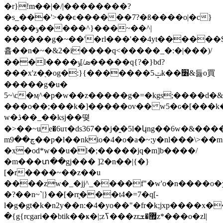
�r}!m��|�/|��������?
�s_���'>��ͼ������7?�ß����o|�c}
����ݸ�����^}���~��^|
������g�~��'�rl���'��4yt������
흅��n�~�&2�i����q<�����_�:�|���)/
���l����ܣ/]ݹ�����q{?�}bd?
���x'z�֭�og�:}{�������5ݓk��׶&듫o買
�����g�u�
5~\c�ӎ^�p�w��z�����g�=�kgs;����d�
���o��;���k�]�����ov�� w5�ԍ�[���k
w�ڎ��_��ksj��뗮
�>��~ue�6uτ�ds367��j�̯�5l�կng��6w�&��
mچ��9��p�l��nkio�4�o�a�~;y�nl���\>��m�~m�|
�x�od*w��u�l�;�����jq�m]b����/
�m���տ��gj��� ]2�n��|{�}
[�r����~��z��u
����zw�_�jj^_����f"�w'o�n����o�yyc�ܾqۼ�u� #���z��7��
�?��n~`|}��[�rܾr���t4�=7�q[-
l�g�gt�k�n2y��n:�4�yo��"�fr�k;jxp����x
�{g{rcgari��btik��ҝ�|;zߖ���zr޿�ܫz*���o�zl|