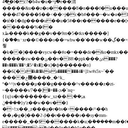
�4�͜l�c?�b4w�u�=յ�e��渭
�����&u��z�o�����ƃ�n���f�u���u
���d7����$��<��>j�c�b#���~�w�α�1�
�té�1�dg����u��u�5#��r������e��[��'�����ޖ6��0�jlj76�����o
������%�ĭ�
xظ����k��g��v��9m�5�tk
x�����]
{�ޭ��n﮽xr��©���o��=wbw��'���w��ڳ��=s|w��c����m�=ylw
퉣
�k��]����vycw��#o�=���de�&o�mkx����g
�����xw���ݵ��v�88\�ppk���ݵs���?
��v���k'��^;�5^�x�];�x]�ф������n}
��6ζ�z�k�f�kua�������4�^]1w#s5x~`��
����޳ݗ����_�^k_
˟�^^|v����µ��͗�g�����^v�����z�zt-
~�����s/7��]�=��-;s�`nq~
{{q}u�r������w_xz��ܫ;��;/
����ݩ}y'z��w��v��}
�~!:x��_z���g�r�bs�>����/^��h
��ڊ�g�]���ϩ-|l��r�����s��sy�mm-
e�����_��$������k�u;�ܽ�����m��f�
/6���]����>�vl��9g�*�b5q���-