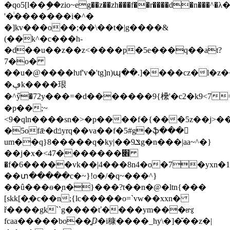
�qo5[l��ި��zio~eg��z��zh���f��r����d�n���^�λ��8j4'�q:֝����ݛ��{�
'�ͥ�������i�^�
�]kv���o��;��\��t�|g����&
(��k^�c���h-
�d��u��z��z<����p�5e���q��at?
7�ο�
��u�@����ƕf'v�'tg]n)պ��.]����cz�l�
�ڥk����珢
�^ӳ�72y���=�d�������9{欙'�c2�k9<7=g�
�p��;~
<9�qln����sn�>�p����f�{���5z��j>
�5ofǣ�dݿyrq��va��f�5#g�ֆ���𩹣
um��q}8�����q�ky|��9ݏg�n���|aa~^�}
��j�x�<47�������׎
�f�6�����vk��|4���8n4�o�7�yxn�1
��տ�����c�~}!o�/�q~���^}
��û���ѳ�ͅn�}���?t��n�@�ltn{���
[skk[�֣�c��n;{lc�����o=`vw��xxn�
ř����gk``g����ť����ym���㋍
fcaa�����bo��͍ⅅ�i穅����_hy\�]�̆��z�|