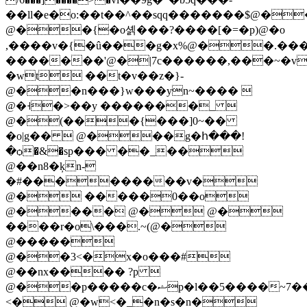
��ll�e�o:��t��^��sqq�������$@�
@��{�o셹���?����[�=�p)@�o
,����v�{�û���g�x%@��.��
�������'@�|7c������,���~�v
�wt ��t�v��z�}-
@��n���}w���yn~���� 
@�˧�>��y �������_ 
@�(���{���]0~��
�o|g��  @���g�հ���!
�ѻ�&�sp��� ��_��
@��n8�ķn-
�#���������v�
@� �����0��o
@���� @� @�
����r�o\���.~(@�
@�����
@��3<�x�o���#
@��nx���� ?p 
@��p�����c�ޝp�l��5����~7��
<� @�w<�_�n�s�n�