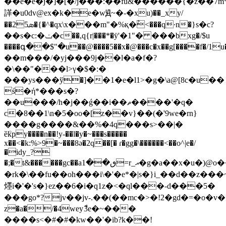
��e�e�j�]�[�/j���:��fu&������{�z��7m
諽�u0dv@ex�k�e�wԬ~�-�xu)��_xy/
��ܣ25�{�^�qx\x���m"�%қ�ْ<���q·n�}s�c?
��s�c:�ݖ�c��,q{r|���*�ӱ'�1"� ���bxg�/$u
����գ��$"�u��@����5��x�@���c�x��g[����f�
��m���/�yj���9j��l�a�f�?
�\��"���l>γ�$�:
�
���ys���ў�]��1�e�l1>�g�\a@[8c�u��
ś�ή*���s�?
��u���/h�j��ǵ��i��ޡ����'�q�
c�8��1\n�5�oo�
[z��v}��(�'9we�rn}
����g����&��%�4q���s>��|�
ȅܳkpy����n��!y-��l�y�~���s�����
x��<�k:%>9�~���8ə�2q��[� ɾ�gg�\������<��o^|e�/
�idy_?
�;�t&������gc��aٯ��1=r_އ�g�a��x�u�)@o���
�r k�\��fu��oh���i\�'�e*�|s�}i_��d��z�
爅i�'�'s�}ez��6�i�q1z�<�ql���-d���5�
���go*?jv��jv-.��(��mc�>
�!2�gd�=�o�v�
z�a�/�4weyާ3e�~���
����s<�#�#�kw��'�ib?k��!