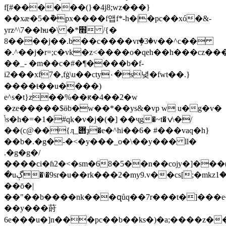
f[#������(}�4j8;wz���}
��xӕ�5�݉�px����f앱f*-h�|�pc��xó�&-
yrz^\7��h̴u�\ �׫* �}/
���8�j��.b��c����vrٟ�3�v��^c��
�.^��j�r=;c�vk�z<����o�qeh��h���cz���w��"2ݙf��m�yӳ��t�7i�u���i)d~��j\َ�b�����fŋ4��lf��t�m�οmmݦ�c���z�g�~8���
��_- �m��c�#�¶����b�f-
i2���xf7�,fġ\u��cty۰�s녖�fwt��.}
����ŧ��u����)
e^s�t}z��%��ԟ�4��2�w
�ze�����$ӫb�w��*��ys&�vp w u�g�v�
ݴs�h�=�1�#qk�v�j�(�] ��ҷg�~t�ݍ\�/
��(c@��{ӆ_݋ҙ�e�^hi��6� #���vaq�h}
��b�.�g�-�<�y���_o�\��y��� ll�
.�g�g�/
����ci�ɦ2�<�sm�68�5��n��cojy�]���
�uڳ�\�9sr�u��rk���2�my9.v��cs[;�mkzݛ�1*�k�������d��}
��ō�|
��"��b����nk���զůq��7r���t�]���e
��y���莳
6e���u�]n���pc��b��ks�)�a;����z�