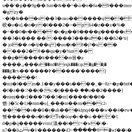
u��'�g��9g��3sm�&��^�ώ�n�6a�9���m
�gzy�
<�l�&���u��3�oʀo������q\�����ߵ� c���(
峧�o�a].�o�y�l���2�>�p64�z��x�%�
�=��0�r���^�c�g��9����g�����c
��3�k��� ��/:����3���uf�}��h2�'ti{
� jol�� o�ήï��q|�uu�i�8�j?�u��
����2� ߦ��qu�y�%m��
��g�����k����m뮹�a
����ۻ���a��nd�heqk���cqc�g��j�
���g'�rԏ��'����߈�����'����}
������!
�m)�l��m�.1��y���s����_�~8z=�p�bt#
�f�z��:?��(�:s;:�[����ۤ��u��2����]
�nimj��c[���7l��3�m{����ŕ��8�
뻆-]�5c�1)�mm�u]_��̦�m��mi��c2-
����s��ǔ�(�ak���kl۪mq4���w��4�ew���p��w�d��,:�z[
뼁������o�b�0֟lϡ�üoƿ�c��u˶���1
d�p�q�����vvm{溫��i�{=�w�\�-
ņ7��ȕٹe�ѷ������dߦ�����>3�wf��\�����7�m;3�v6,�rgcqb`�0t�uۦf���t��ok�.�nl�vmzƕڲt��l�\��]�:����s=��i�>]��u�=�x<&'��t-