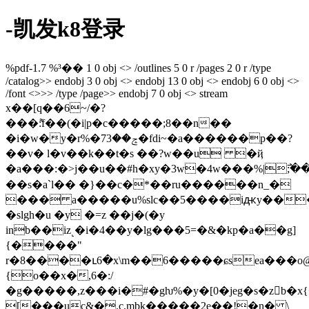
-凯发k8登录
%pdf-1.7 %³�� 1 0 obj <> /outlines 5 0 r /pages 2 0 r /type
/catalog>> endobj 3 0 obj <> endobj 13 0 obj <> endobj 6 0 obj <>
/font <>>> /type /page>> endobj 7 0 obj <> stream
x��[q��6~/�?
���:͌f��(�i|p�c�����;8��n��
�i�w�y�r%�ݘ��73�fdi~�a������p��?
��v� l�v��k��t�s ��?w��u �ҋ
�a���:�>j��u��#h�xy�3w�4w���%|߯;����c��=�=ٽ�n�
��s�a`l�� �}��c�*��ru������n_�
��� a�����u%slc��5����iԫy���
�slgh�u �y �=z ��j�(�y
inb��iz˻�i�4��y�lg���5=�&�kp�a��g]
{����"
r�8����ւ6�x\m��6�����ɕsea���o@�
{o��x�,6�:/
�g�����,z���i�#�gƕ%�y�[0�jeg�s�zb�
[���uc&�.c.mbk�����2e��!�n� \