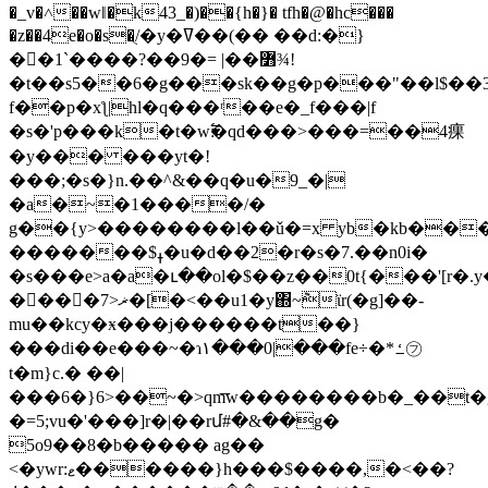
�_v�˄��wǁ�k43_�)��{h�}� tfh�@�hc���
�z��4e�o�s�ֻ/�y�ߜ��(�� ��d:�}
��1`����?��9�= |��߻¾!
�t��s5��6�g���sk��g�p���"��l$��
f��p�xƪ|hl�q���ʳ��e�_f���|f
�s�'p���k�t�w߱׃�qd���>���=��4㾧
�y��� ���yt�!
���;�s�}n.��^&��q�u�9_�|
�a�~�1����/�
g��{y>��������l��ǔ�=x yb�kb��
�������$ߪ�u�d��2�r�s�7.��n0i�
�s���e>a�a�ւ��ol�$��z��0t{���'[r�.
����ޜ<7�[�<��u1�y΍
~݉ϊr(�g]��-
mu��kcy�ӿ���j������t��}
���di��e���~�ɿ۱���0|���fe÷�*ߑ㋫
t�m}c.� ��|
���6�}6>��~�>qm͞w��������b�_��t
�=5;vu�'���]r�|��rմ#�&��g�
5o9��8�b����� ag��
<�ywr:ޱ������}h���$����,�<��?