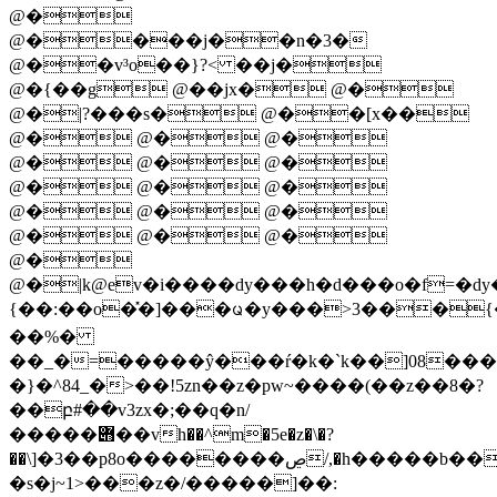
@�
@����j��n�3�
@��v³o��}?< ��j�
@�{��g @��jx� @�
@�|?���s� @��[x��
@� @� @�
@� @� @�
@� @� @�
@� @� @�
@� @� @�
@�
@�|k@ev�i����dy���h�d���o�f=�d
{��:��o�̽�]���ᨾ�y���>3���{�¡
��%�
��_�=�����ŷ���ŕ�k�ˋk��]08��
�}�^84_�>��!5zn��z�pw~����(��z��8�?
��բ#��v3zx�;��q�n/
�����݋��vh��^m�5e�z�\�?
��\]�3
��p8o��������ڝ/,�h�����b��
�s�j~1>���z�/�����]��: