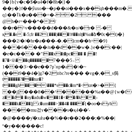
9�}b{v�c�$�u4�f�8h�|}�
��y�}f��ӳu
xo�~�p��oi���x��qh���m�.6)u{�_�
q}��ߠk�a���=�-�2: ���
@h�r=���*�]/
��r�^v�����d���&�o/�r� -�
қ�.�e �-5;fr ��2{���)���!#��nlʈ�%u�ձ�0c�t)�}
���2/�/�hr�a���-�.�]cm��h=�9}
���6����/n��d��w�.}e��c��|
�e�ͼ��� �"l��x�t�pc��� � j�!
�7�<ȕ\���q�؞5���7�����
1e��7p`ʜp�a|�\�~
��<3���
(��t9��4�]g7�2|пbc?re��� �vg�,�_s侷
t�����?���tur�?
t���gh���\���*e��c�m*�<ϖt�>�{
��j]���8��^�����%a��@{w�f�-٧���tc����:ks��ʵui3�t
z��d� �oy�adu�w���1�<��/�k��|-
����k���]j c�um���>]��4� ����֡{�oo�syh:
����mu겄ʏ� ��s�қ4��'-
�@����ƴ�xǽa��%��r��2���;�%��|
º�y��|����c!