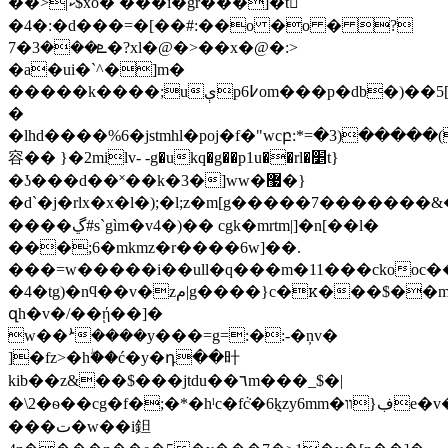
��>|ކ$xo� ���i�gr���]�t𮠡
�4�:�d���=�[��#:��o �o � ?
ܧ���3�7�?xl�@�>��x�@�:>
�a�ui�`^�]m�
�����k����;uېp߇6om���p�db�)��5[r��à��j6u��
�
�lhd����%6�jstmhl�poj�f�"wcբ:*=�3)�����
容�� }�2milv- -g�ukq�g��p1u��rl�׵
t}
�ʖ���d��˟��k�3�]ww�޷�}
�d`�j�rlx�x�l�);�l;z�m[g�����7�������&
����ڲ#s`gìm�v4�)�� cgk�mrtm|]�n[��l�
���;6�mkmz�r����6w]��.
���=w�����i��ull�q���m�11���ckooc
�4�tg)�nϥ��v�zم|g����}c�ꮶ���$��m���xh�v��<��0q�pmgg2��,%�k}d�q�ªq�m��"ۊ��p�*�2^�m|
զh�v�/��ῄ��]�
w��ܑ����y���=g=:�:-�ņv�
]�fz>�hۖ��ć�y�դ��旪
kib��z&��$���jtdu��٦m���_$�|
�\2�ѳ��cg�f�;�*�hˡc�fܵc�6݈kzy6mm�ڣ{װe�v��z�if���&mc���t�m��բ��e5u�җ�q�|nٿ�jyzw��7]�ئly�۰t�,�
���ت�w��i鉭