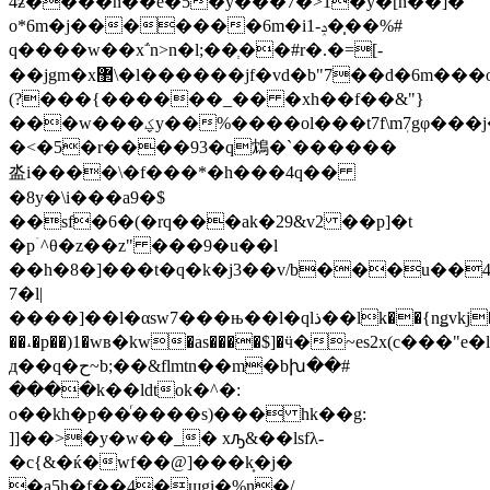
4ƶ����n��e�5�y���7�>1�y�[n��]�
o*6m�j�������6m�iݚ-1��̩�%#
q����w��x΅n>n�l;��ְ��#r�.�=[-
��jgm�x޲\�l������jf�vd�b"7��d�6m���o�h�eɨ-
(?���{������_�� �xh��f��&"}
���w���ؼy��%����ol���t7f\mٖ7gφ���j�u}tk�
�<�5�r����93�q鴆�`������
泴i����\�f���*�h���4q��
�8y�\i���a9�$
��sf�6�(�rq���ak�29&v2 ��p]�t
�pۤ^θ�z��z" ���9�u��l
��h�8�]���t�q�k�j3��v/b���u��
7�l|
����]��l�αsw7���њ��l�ԛlذ��lk��{nǥvkj�����ˏ�5`���=���lfn�m�oh!
��˔�p��)1�wв�kw�as����$]�ӵ�~es2x(c���"
д��q�ح~b;��&flmtn��m�bխ��#
����k��ldtok�^�:
o��kh�p��ͬ����s)��� hk��g:
]]��>�y�w��_� xԡ&��lsfλ-
�c{&�ќ�wf��@]���k͎�j�
�a5h�f��4�шgi�%n�/