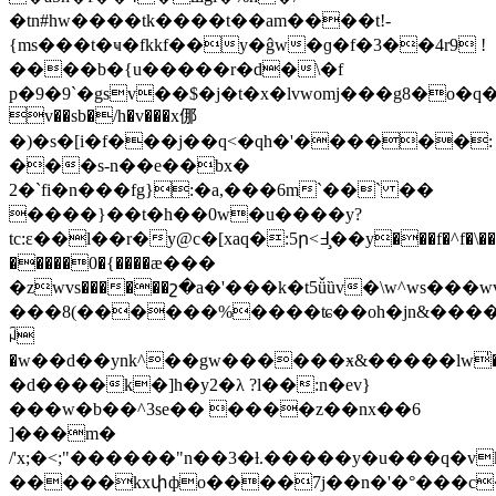
�tn#hw����tk����t��am����t!-
{ms���t�ҹ�fkkf��y�ĝw�ɡ�f�3��4r9 !
����b�{u�����r�d�\�f
p�9�9`�gsv��$�j�t�x�lvwomj���g8�o�q
v��sb�/h�v���x㑚
�)�s�[i�f���j��q<�qh�'������:
���s-n��e��bx�
2�`fi�n���fg}:�a,���6m`��` ��
����}��t�h��0w�u����y?
tc:ε��l��r�y@c�[xaq�:5ր<߃�̧�y���f�^f�\��d]���#~a7s|
�����0�{����ӕ���
�zwvs������շ�a�'���k�t5ǚȕv�\w^ws���wv
���8(������%����ʨ��oh�jn&���
ꈣ
�w��d��ynk^��gw������ӿ&�����lw̍����@�ƪ�n[�h�%�
�d����k�]h�y2�λ ?l��:n�ev}
���w�b��^3se�� ����z��nx��6
]���m�
/'x;�<;"������"n��3�ƚ.�����y�u���q�v
�����kxփфo����7j��n�'�°���c