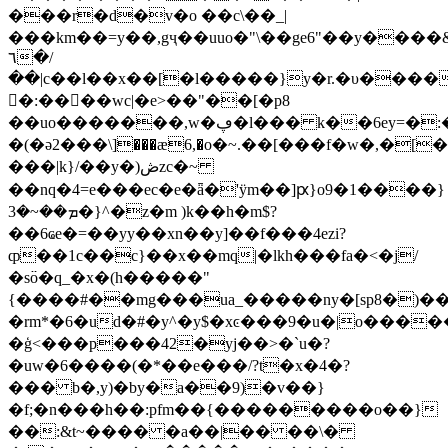
���r�d�v�o ��c\��_|
���km��=y��,gҷ��uuo�"\��ge6"��y����
٦�/
��|c��l��x��[�l�
����}y�r.�υ����
�:����wc|�e>��"��[�p8
��uo�������,w�ڥ�l��� k��6ey=�:��]q�k�*��c��
�(�ә2���\]���ӕ6,�o�~.��[���f�w�,�[�
���|k}/��y�)ڞzc�~
��nq�4=e���ec�e�ǟ�'ӱm��]ԗ}o9�1����}
ܡ��~�3�}^�z�m )k��h�m$?
��6ҩe�=��yy��xn��y]��f���4ezi?
ȹ��1c��c}��x��mq|�lkh���fa�<�j/
�s߳o�q_�x�(һ�����"
{����#��mg���ua_�����ny�[sp8�)��
�rm*�6�ud�#�y^�y$�xͼ���9�u�|o��
�ģ<���p���42�yj��>�`u�?
�uw�6����(�*��e���/?t�x�4�?
��� b�,y)�by�a��9)�v��}
�f;�n���h��:pfm��{���������o��}
��:&t~���� �a��|�� ��\�