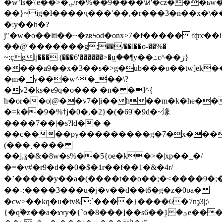
�wʼls�\'e��>�؈/r�%��9����\ͷ'�cz���ьw�}
��}~ig�l����ҷ���'��,�r���3�n��x�
�:y��h�?
j"�w�o��lti��~�zʀϟod�onx>7�f����� |fфϫ��i
��@'����ׄ���g;��/��l��o-��%�
~:çglj��� (���6'������>�uަ�͍�¶y��߸c^��ڗ}
����a9��x�3��s�>g�ub���o��tw]ek��gg�������
�m� y���w^�_��\?
�v2�ks�e9q�o��� �n� �l^{
h�or��o|@��v7�|i��h��m�k�he���ϙo>�ʺ�)ʆn���"�
�=k��9�%ߙj�0�,�2}�(�69'�9d�~湪
����7��|�s?ld�� �
��c����py���������g�7�x���
(���˰����
��j,ʓ�&�8w�s%��5{oe�k�>�|хp��_�/
�=�v#�r9�d��0�$�1r��f��1�&�4r/
�˺�����y��a�(����t��o��;�<����9�
��-:����3���u�j�v��d��t6�g�z�0υa�
�cw>��kq�u�tv&:`����}����6�7nҙ3|;\
{�q٘�z��a�ɤʏy�{`o�8���]��s6��۪1�ؿe���4����]a?i��!s:dkp�����'��>��v���`28��?