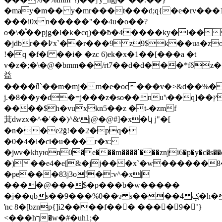
�may�m�� y�mr���t���d;q{�e�rv��
���i0xn�����"��4u�o��?
o�\�ͣ��pjg�l�k�cq)��ƀ�4����ky�l��x�܀��b�i����z�[w��v;kedp]ˑ�t5���v��au��d�ؖ���b���q!)s�����kl�#u;2�m��b����[���s�˗
�jdbr��߈x`��r���9 z9$k��ua�zo���=*��k6b�
!�q �f�l ��i� �zc 6)ek�x�؜�]��1��a �t
v�z�;�\�@�bmm��/rt7��d�d���*fδz
益
����ǖ`��m�mj�m�e�oc���v�>&d��%�
j.�8��y�d�=j���z�so��nu'\��q]��ץho�ui�q]�v�u����<ʫ=��obh�����1�����.ѯ)an��*٣�(v2!m/
����$h�vuxkn5��z �t-�zmf
萁dwzx�^�'��)^&\j@�@#]�x�կ j"�[
�n��e2ğ!��2�pq�
�0�4�l�ci�u��� r�x:
�jѡv�khyюn0�e���m����`���znji6�p�y�c�s��c��
�)��e4�e[&�jj���x`�w������8
�pe���83j3o!�:v^�x|
����@���$�p���b�w�����
�j��qbs��9���%0��ɂ s����ݤ 4�̩h�
ŉc 8�[bznp{]i2����f��􌠋� ����9�ʼ}
<���hך�w�#�uh1
;�