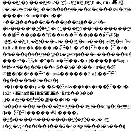
����)c���967� ݔ !�l��h�s])"�xn͸r樼
θ�u�2'#i��jj`��b&�h��)��:d�q���kw�
����r8ّmɯ�tf�qn��\
<��ι2j�\n�a��n����ӈ��nejj��u�-
�iz�i���\�٘�j�o���f��^������
��h[��g���"f?��w����t���r@5jg
b[z��ʩ����wl�'���mn���[uyf�yt`ߔwȫ ya��dzxh��p�t>n9�!
�u.�'v ib�гm�iq�|n��a�s�!=�jy9�j^�g�=�\\�|
�%���q�ҹ�9�@�ܐ�gwfv|et���~������/u���������p<�o���h��ͧr�h�:�ӱ���>o����gn����{t�#�x�~�ɠ�o�n�}
���~?�zyirc�"�0dm���z� ղj����]b�%pgu
h��ji�f�}��>;$��h�[�:�� 4rr�aj�頌
@޲�f�i�\��"�=tw#������?_a{l��
�g����%�c��oz�|-
m�{r����cpw�.�$z�6f&��h�v�c����9�e=���m���*���ڰ/x��^��;��zm���������
1o2r��lnm���1�c�f��\��a�sτk��3�k�
gj�pix��ͪ�롇���ʸi�>�-
bu�p�r6��tj0��c��=;���d��9q4g�)�
(ja�=[l�����o鞂|����y
�u����%�����ï�r��鮀��g�b
ā�yj�vҁ<�n�f��4���2�^kg���l�h���i|