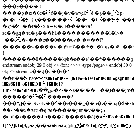
���y���� !
����p�z(�6c� f��j�v�wv̮d6d �g��˷t p؞
�d�q�{b;����,�����i��\���
�ޑр�\��r�x nw�/ [����x邿
ze��gq�/ra�g���h1�����������l�l^�
_��e͖�4���e��0���oy� �w��l?
�q��q��w����y,�/)*0e%��r6�{�)_qy�n8ia��3
}
�������8�����kƿh�s��e"��#������g
endstream endobj 29 0 obj <> /font <>>> /type /page>> endobj 30 0
obj <> stream x��\[�3��/�?
��ѝ��baoz������)��e�~��w����w�u[�gzg��h4�
l��z6���_o����l0 �����o�?
�3�e����l�9[�س��5��s��i����)���jm���c������}
�����˟�����ᯒ�?
���ׯ,]��u9va4v��ׯ��i���_��n�:��hq�$�kh1���q��k&�m�f�ؚ�!
����5�&i%�qۗ &i�����jum�v��g5-
�dbfl�x����4m���7.����k�^(ַ�a'�2z�~\����_�
�[�]k��[9ڧ�[�i���ō�ཋgplqj��&.��[ɞ `dot��qc�/