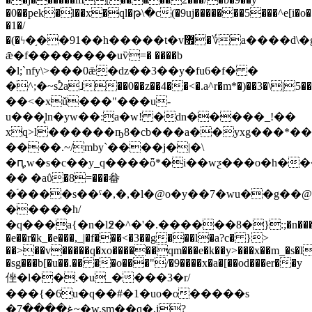
�0��pek�l��x�ql�թ\�c(�9uj�������5���^e[i�o�
�1�/
�(�ϟ�֥��91��h�����t�v޿�؇a����d\�g~�/
ǣ�f��������uѷ=� ����b
�l;`nfy\>���0ǣ�ǳ��3��y�fu6�f� �
�^;�~
s֠2a˩��0��z��4��<�.a^r�m*�)��3�\
��<�xǔ���"���u-
u���̨ln�yw��:a�w! �dn�����_!��
xq>l������ҧ8�cb���a��yxg���*
����.~/mby`����j�|�\
�ԥ,w�s�c��y_q����ȫ*�i��wƺ���o�h�
�� �aΰ�8=���畚
�֝����s��ˁ�,�,�l�@o�y��7�wu��g��@
�����h/
�q���a{�n�l߶�^�'�.������8�}:;�n�
�e��r�k_�e���,_|�f���<�3��g���l�a?c� }>
��>��v�����q�xo������qm���e�k��y>���x��m_�s�l
�sg
���b[�u��.�� ��o���"/�9����x�a�[��od���er��y
侳�l��.�u_����3�r/
���{�6u�q��#�1�uo�o�����s
�غ����7~�w,sm��q�,j?