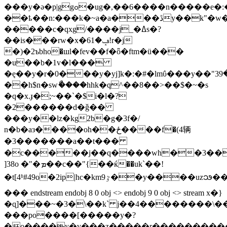
���y�ә�p|ggߋ�ug�,��6����n�����e�:�[8d�cf��t��v��ѧ��9i�<������s��,��$�t:��ck1�
��ҍ��n:���k�~a�a���ڐy��k"�w��жs���f�ǐ�z�f�������ki��!
�����c�qxg/����j_�ߡs�?
��is���rw�x�ݡ�61!r�j
�)�2ъbho�шl�fev��f�ȫ�ftm�ü���
�u��b�1v�l���
�ę��y�r�0���y�yj]k�:�#�lmΰ���y��"߈�39
��h$n�swޯ����hhk�q^��8��>��$�~�s
�q�x.ɟ�;~��`�$i�l�?
�2������d�ǧ��
���y��lz�kg2b�g�3f�/
n�b�aз
����oh��ځ����f�(4辆
�3��� ����a��t���
�c�����j��q����wh��3��f;
]38o �"�ܡ��c��"{��ќ��uk`��!
�t[4ʱ#49o�2ip|hc�kmٷ9��y����uzꧢ���
��� endstream endobj 8 0 obj <> endobj 9 0 obj <> stream x�}
�ɋ]���~�3�\��k` j��4��������\�
���po����[�����y�?
�o����y�v���z�����r���������