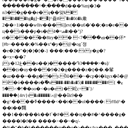
��������^� :����d���%mj�3�
n3��g���e�q��먖k�
�l�h���hg�g]~��ͦ]^쥶t6`�n�0ȯ�k䲣
2��>1i���w0iv���6]]ev(��u6�'��;�n�e�
ц��s���p�s
�(ܣ=�4�t��"j?
ei����֠��8iry�� <ߘ���7��伓*
[#b~����;�%��xº�y�@�og`졍
�e�2�"�j�]�[�-} ���:���:ry�g�?
�=x=��7
jy�1ڠ2��o��)�����֏3����>�a]/
��(s�uy��� �9�2�g����z�ǭ��.�髼
�az���~��g��y.֠0ȗ��~�cp
�i�lqyx�ȱ�
ś�ύ����s�߬�u���-��h�a�5)� ���i����#ޱ� }
�؟�>\�5�oo�<�o�e}�岮c=�`}/
���ؔ��{4rv}s�a�����/ޣ@��ؕuk9��
�g^����ߧ����<��i��ol����: rϯfid^�
��i��䵴
��1��r���k��ϯ`�#�.��ɱ��#�^����g�
����l�f� � ����>��~�ɋ/-
�%�"�h�k������m��g�>��x4vx���_���