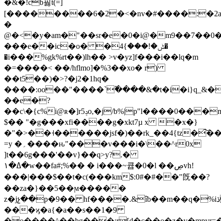
�&�!cb핋t(=]
[��������6�2�<�nv�#����:�2a
�
@�<�y�am�"��sr�e�0�i@�m9��7��0��
���e��ic�o� �ݰ�!���}4�
�i���%gk%rt��)lh�� >v�yz]f���i��lq�m
�=����< ��/hflmo]�%3��xo� r)
��t5��)�>?�j2�1hq�
����:oo��"����`߬����&�t�i�i}q_&��a
��e�?
��c\�{c%i@ʀ�]r5ݚo,�j/b%|p"l����0���mj��fv�xdzm��<���0�no?
$�� "�g���xfi����g�xkt7µ x �x�}
�"�>��˧������jsf�)��rk_��4{tz�͠
=y �؍����ԋ"���v���i�\��^r0x
]t��6g���'��v}��q>y?.�
ߡ�١�w��fa#;%�� � i���~큡�0�l ��ڝvh!
���|���$��t�c(���km$:0#�#��"旣��?
��za�}��5��ϻ�����
z�jչ��p�9�� hf����.&îb��m��q�%iڌ��be��sƣ���^��xgv�r���þ�fj�l_��1ѵq���^cւx>����>;x�~�_����v����,�}
���ϗ�a{�a��s��1�9
�o����^��bg���;r[d�c��o�z�v�mpvr