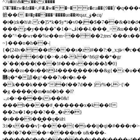
^7u�m\&�c��sc����
i7�7��zw�ǳ��<,#\�,�w��~�e�e:a��{9��ؑ}'�q��
籨��f �#�p�����^����uo��ԙqaz_ۋ�cq/
�ŧ�|zk�h\ǣ.͐c�]5*k�$y*i�v0�j�$�7��&�ϊ
���rp�y����"�1�>ڤl��4,���_>&u���}}
��"^��wr��%e��m<����2;tresߴ���x��~h�ϰm[.sr��ۿl�����y�ա�]j�u��tl�c>����͚
~}���n�h��-|
{�[24lv�/t��tf���s�zi#��?:�_x;թ<�c�
�#��j�6�\[�>�,4�-k�^ћ6@��*�gr
�`��|���(���!#���o��i��ձ�0}
�a��zo��s��hl4����֦���i��&g{�c�u���mq7�
࿛q�*�諺�g^���7s�r�r-��
�k���k���"t�f��7d�� )r%�|,>{\�
�g ����(�m�nd�b� �l?
ۃ,o�>����ss��0&!
���h����#˼������x�k��l!
��2ѡ�1�p��?��_�s�}
�s���6��̻��q�iǣi
3:i�x���v]>����{�s��ij�qi�#���r�>�
��f�7����=����n� u&���-
t��t���0�g�^��r����x���\����~f���