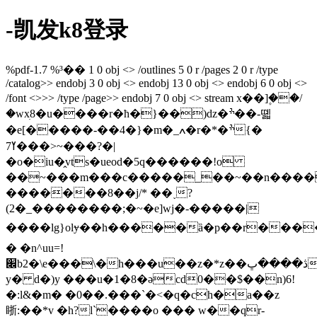
-凯发k8登录
%pdf-1.7 %³�� 1 0 obj <> /outlines 5 0 r /pages 2 0 r /type
/catalog>> endobj 3 0 obj <> endobj 13 0 obj <> endobj 6 0 obj <>
/font <>>> /type /page>> endobj 7 0 obj <> stream x��]۪��/
�wxׅ8�u����r�ћ�}��)dz�ׯ��-뗿
�e[�����-��4�}�m�_ߍ�r�*�ׯ�}
�ߌ7��>~���?�|
�o�iu�̭vts�ueod�5q������!o
��~���m���c�����_��~��n����
�������8��j/* ��˯?
(2�_��������;�~�e]wj�-�����|
����lg}olɏ��h�����ȁ�p��r����cr
� �n^uu=!
׌b2�\e���\�h���u��z�*z��ڎ����ڀj�k%��;vp�ku�lp�-
y� d�)y ���u�1�8�əcd0��$��n)6!
�:l&�m� �0��.���`�<�q�ch�a��z
䀿:��*v �h?l`����o ��� w��qr-