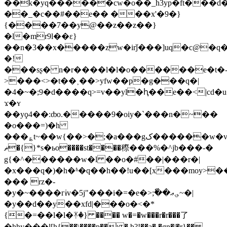
��k�yq������cw�o��_h3yp�ft���d�
��_�c��#��e�� ���x'�9�}
{����7��y@��z��z��}
�l�mr9l��ε}
��n�3��x�����zw�irǰ���]uq�c@�q
�!
���sʂ� n�r����l�l�o������e�t�
>���<>�t��˲��>yfw��p�g���q�|
�4�~�;9�d����q>=v��yl�ԧ��e��<|cd�u
ϫ�ʏ
��yϙ4��:ȸo.�����9�oiy�`���n�~��
�o���=)�h
���؏t~��w{��>�;�a���gک������w�ve�t�ُi���t��>ջߋƻ��!
ޡ�{}*s�ьo����st����穄���%�^jb���-�
g{�^������w�l ��o�#��|���r�|
�x���q�)�h�ʱ�q��h��!u��[x���moy>�
��� rz�-
�y�~����гɨv�5j"���i�=�e�>;ٗ��؈ޢ~�|
�y��d��y��xfd
|���o�<�*
{�=��l�l�ᛡ�} ���� w�=�w���r�r���了
�hhy���ٖl[h{��\����p�� � b?!��a� �gn�|�r}��