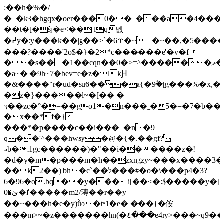
:��h�%�/
�_�k3�hgqx�oer���0��_���a�4���
��t�[�ŝj�e<�
� lq뎺
�߄y�:y���k��|g��>`�6⥾�~�~��,�5�������=��e����%����w)�
���?����'2o$�}�2*c������ē'�v�f
��s���1��cqn��0�>=^������ލ�otp�o���,�
�a~� �9h~7�bev=e�z�lkԨ|
�&����"r�ud�su6���a{�9۫�[g���%�x,�z
�z�}�����l~�[�� �
ԇ��zc�°�=��go1�n���ˍ�5�=�7�b�
�x��*f�}
���*�p����c��i���_�n�9
q��'^���hwsy�@�{�.��gf?
އb�i1gc������)�"��i������z�!
�d�y�m�p���m�h��zxngzy~���x����
��k2��)|bh�c`��ל���#�o�\���p4�3?
6�96�o.bq��y��� i[��<�:$�����y�[wp��
0�ئ�ľ�����m2/瑼��r��y|
��~���h�e�y)ǜo�tʶ1�e� ���{�܏侒
���m>~�z�������hn(�٤���e4ry>���~q9��ы���<�r�����h�ʾ���d�)k�z��s|