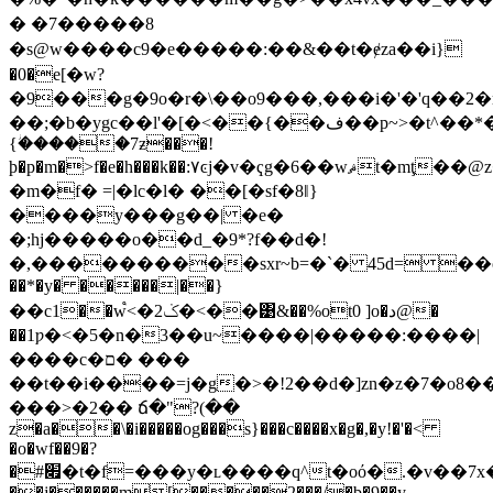
� �7�����8
�s@w����c9�e�����:��&��t�ɇza��i}
�0�e[�w?
�9���g�9ο�r�\��o9���,���i�'�'q��2�
��;�b�ygc��l'�[�<��{��ف��p~>�t^��*��kr��߶�2>
{ؗ�����7ƶ���!
þ�p�m�>f�e�h���k��:٧ͼj�v�ҁg�6��wޘt�mţ��@z����
�m�f� =|�lc�l� ��[�sf�8ǁ}
����y���g��| �e�
�;hj�����o��d_�9*?f��d�!
�,����������sxr~b=�`� 45d= ��o�
��*�y� �����|��}
��c1��w֩<�ݢ2�<��͹&��%ot0 ]o�د@�
��1ƿ�<�5�n�3��u~����|�����:����|
����c�ם� ���
��t��i����=j�g�>�!2��d�]zn�z�7�o8��=
���>�2�� ճ�"?(��
z�a��\�i�����og���s}���c����x�g
�,�y!�'�<
�o�wf��9�?
�#׏�t�f=���y�ʟ����q^t�oό�.�v��7x�b�_���{���d�(��3p6�9��<� {��;���~�l,p��'0f�_��@�t>ێ��ql[ȱ� t&�!
��j������m[�����2���/�b�9��y