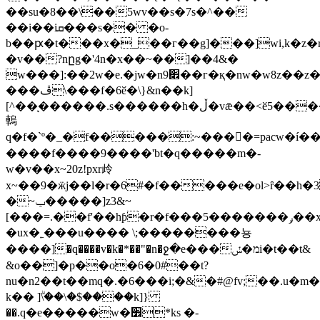
��su�8��\��5wv��s�7s�^��
��i��iܩ���s�� �o-
b��ԗ�t���x�_��г��g]���]wi,k�z�rw�ƕoը��os�׺g
�v��?nըg�'4n�x��~��]��4&�
w���]:��2w�e.�jw�n׎9��г�қ�nw�w8z��z�p�[r�k��
���ڦ\���f�6ӗ�\}&n��k]
[^��ͅ������.s������h�ڵ�vǣ��<ӗ5����j�[c�ƭf�����@c^���֔a
䡧
q�f�`º�_�f�����:~����ٕ=pacw�í�� 
����f����9����'bt�q�����m�-
w�v��x~20z!pxr㱓
x~��9�ӝj��l�r�6#�f�����e�ol>ȓ��h
�~ݕ�����]z3&~
[���=.��f'��hƥ�r�f���5�������ݛ��x2���%�$s��_[]�����;����қr/q�g�3�w�{6:cޕ5���{�rym�-.��ü
�ux�˿���u���� \;��������뇽
����]�q����v�k�*��"�n�ջ�e���מ�ݽi�t��t&
&o��]�p��o�6�0#��t?
nu�n2��t��mq�.�6���i;�&�#@fv;��.u�
k�� ]ۗ\��\�$����k]}
��.q�e�����w�׾*kѕ �-