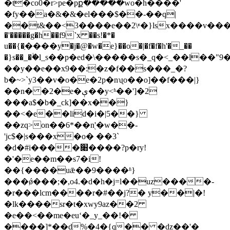
�t�co0�r>pe�pք�����wo�h����'
�fy��a�&�&�el���$��-��q|
��t&��<3����e��2\ʶ�}lsx����v���n"�ۈ
�'�����g�h��f9˺x ��s!�*�
u��{�ַ����y�j�@�w�e}��o�|�f�f�h'�_��
�}s��_�ۙ�l_s��p�ed�\�����s�_q�<_��l
��y��e��x9��:�z�f��s���_�?
b�~>`y3��v�o�e�2p�nʯo��o]��f���|}
��n� �2�e�ې��y<ʱ��']�2
���a$�b�_ck]��x��}
��<�e��lid�i�|5��}
��zq>on��6*��n֭'�w��-
'jc$�|s���x�o� ��3`
�d�#i����׈����?p�ry!
�'�e��m��s7�i!
��{����uǣ��9����ʱ}
���ǿ���;�,o4.�d�h�j=l��uz���
�-
�r���lcm����r�#��j?� y��|�!
�lk����sr�t�xwy9az��2
�e��<��me�euʻ�_y_��!�
����]*��d%�4�{q�� �ǳ��'�