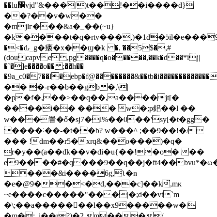
��lu΁vjd"&���|)t��!��i����d}
��?��v�w��
�mjlг���&a�_��(~u}
�k����t�q�rtv���,)�1d�ӭil�e���
�<�ԃ_g�㿆�x��ϣ�k �, ͑��5$�,#
(doucapve,pg����q�o�����,��k�d��*ij|
�`�]e����o�� ;��h��
�9a_c0�7��l�ebp�f@��������&��tb�i�������������]�
�� �-r��b��gb �,\|
�p�f�,��>��q��,a����jt[�
����i�� ��� w�;p鈻��l ��
w���̵詈�ő�sj7�l%��0��'sy[�t�gg�
����˸��-�t��b? w���^ ;��9��!�/
��� !dm��r5�xrq&��o���)�q�
r�y��(a��dk��v�di�u{��!�o� ��
e9����#�q���9��q��j�ft4��bvu*�ω
���&i����6g,ʅ�n
�e�@9��<�d,���c]��k̈,mκ
~e����c�����"���|�;d��vt`m
�\;��a�������l��x9�����w�|
�m�;_i��r?)�2,m���/