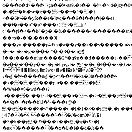
d���c�d>��i}gn��ַaa9,�r��"��>:d�jz
�-��f6�se�g��|>��~�^� �}
<��6i��y$;��e�]tvq���6�!��ɽ�|��e}
��i�ɾ��u"�p2���x)j˂� _[p/
ϛ"��ϝl�<��k^�p�;�&������^�������sn
��^s�-�'�i��t��9|
���ym�����p4d\ѹ�a��y��x��s�����m&���vg
�=�c�3�g����r"� �3��m|
˥��r����mhn;����2*�qߢn��d�����tގ��=ß�|
�a���'��y��c�p�hye;yl�l^��q'�l���z�}\�374�u4�
�*�f��6acg'�m?we>f�w���s k*��̹t8�??
ڍ�@�����u@�p�� �ka�3ht��8�!
�x���\���gm��,���|n
�%%i�=ύ�wd��s?
m����s��{<|f����b�~v�c>���@:t�,
�q�_�r��b],[�'~���s@�
�g�ٟ�t��8�s*����(s�[�{�8��g�]�p��
ϳ<ǁ7��_����}��/�o)m0ir\(�}
�3�k��g�|&���7��u�q�c9?�|
�#x��
������x��l��d�/e��