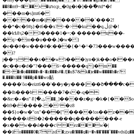
��8�m9~f���v�տo;p_�0g�i�]��߫�rtd*�f
���m�s]mʇ6�
����m�ij������`���2!
��*�c�9#ʂ}�t6��x?>�>�ku��q.ڷ@�!
��kѣ8ԇ2�3����1�=;� �����ҵ��-
�q>�m��u���.]�w� }
�e��#�w���#�:���{�^�^�73���w����
�i?
j��=yi��x��w'i���)yn�)k��o�l��
�c��o�d�"?��� 6>�����qϳ�m��
�>�r�o�����v�<�z���s#�.f[�u$7&k�)e��w����h�e?
�.���hl�� 9���p�/��wo䩇
����'òo�
eizt6��'��y�y���]��ծ����c�
��lh���b ����7�s�-q�
�&e:�ޣ�n"⥯[�ݑ'��_]����z�g>�k�{��$o|
�h9�r����˔�^�z8
��$}o�w�"ox"���["����!os��z�
�����/d0�2������q��������-e
�x��w��ά���c\�ez���w֕�|
��|io�����0�ј7tzd�;z̧va�f���q�i=�v��'���`���vds