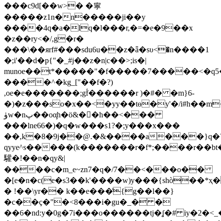
���c9d[��w>� �寧
�����z1n�n�����ji��y
����4q�a�lq�l���r,�=�e�9��x
�z��ry<�/,g�r�
���\��яrf#���sdu6u��z�ǟ�sυ<�n����1
�;i'��d�p{"�_#j��z�n|c��>;is�|
munoe��t*�����"�f�����7�����<�
����^�kg_["��f�?)
,oe�e�������;gۢf������r )�#� �m}6-
�)�z���so�x��<�yy��tɵ�y'�/i#h��m
ۈw�nپ��oα̧h�ö&�󾺤�h��<���
���lne66�)�q�w���s1?�;y���x���
��,k�8�9j��@.�&����a���}q�
qyye^s�����(k�������r�f*;����r��bt
驩�!��n�qy&|
����c�m_e~zn7�q�/7��<���o��
�
[e�n�c(e�s3��k'����w)y���{shò��*ҳ�
� !��\yr�� k��e���̕{g��l��}
�c��ç�"�<8���i�gu�_� �
��6�nd:y�0g�7i���o������tj�ʆ�# iy�2�<_��;�e��=�x��}"