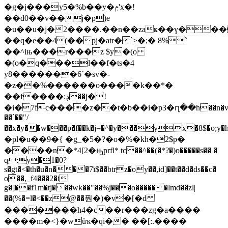
�g�j���y5�%b��ɏ�ݦ'x�!
��d0��v��j�p)e
�u��u�j�2����.��n��zaҝ��ү����wֺ�k��
��q�e��4(��pj�atr�`>�;� 8%`
��^iњ���r���z $y�(o
�(o�q���l��f�ts�4
y8�������6`�sv�-
�z��%������o����k��*�
��f����:ڊ��j�!
�i�7fc����z��t�b��i�p3�ղ��h��n�v
��`��"/
��x�y��w���p�f��k�j=�^�y���yx�8$�o;y
�pl�u��9�{ �g_�5�?�o�%�kh�2$p�
����n�*4[2�ԣprfl* tc��^��(�*?�)o�����s�� �
q:y�1�0?
s�gt�<�th�u�n���7ï$��btrz�oy��,id]��t��d�ds��c�
o��,_f4���2�i
g�]��f1m�tj���wk��"��%j���o����� �lmd��zl|
��(%�=l�<��z@��풘�)�v�[�d
�������h4�c��r���zg�a����
����m�<}�wǖҡ�qi�� ��[:.����