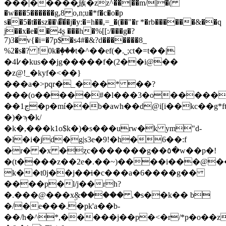
���|�����͈蔟�zz^��|��m/|�(
�w���5������g,8 o,n;u�*f�c�o�p
s��5�t��sz��\�͠��j�y:�=h��,=_�(��"�r *�rb������&��q
j��x�e��4ʂ ���h�%[[:/���g�?
7)3�v{�i=�7p$�s4#�&?d�������8_
%2�s�? !0k�ٟ���t�^��ef(�.˾;ct�=t��|
�4߇�kus��jg�����f�(2��i@��
�z@!_�kyf�<��}
���a�>pqr�_���* ��?
���(o�����#�l���3�o�����
��1ڃ�p�mí��b�awh��d@i[i��kc��g*ftb��ܬ�����t��v6j��!y�_��x�pآho?
�)�ϡ�k/
�k�,���k1o$k�)�s���urw�k ym"d-
�l�i�jd�g|s3e�9!�h�6��:f
�r� �x �ȥc�������g��٥�w��p�!
�(t����z��2e�.��~)����i���@
k��t0j��j��̵i�c���a�6����g��
����p�l/j��rh?
�.���@���xۣ&����� ,�s��k�� b
�/�e���.�pk'a��b-
��/h�^*,�����j��p�<�r/*p�o�