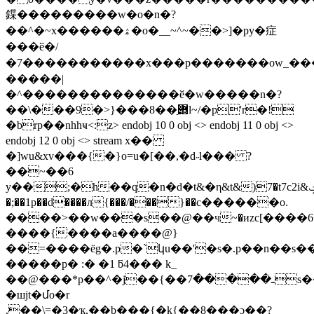
鍱���������w�o�n�?
��^�~x������ۿ�o�__~^~��>]�py�症
���ӗ�/
�7�����������x���p�������ow_�
�����|
�^��������������ӗ�w�����n�?
��\���9�>}���݋ַ��8l~/�p'r�!
�brp�
�nhhҹ<:z
> endobj 10 0 obj <> endobj 11 0 obj <>
endobj 12 0 obj <> stream x��
�]wu&xv���{�}o=u�[��,�d˶l��� ?
��~��6
y��;�h��q�n�d�t&�η&t&)7�t7c2i&ݓ�c2l��a�'c3l`>:���������ϫ}j��e��s�s���^{���97pa��s�����;|
�;��1p��d����л{���/���}��c������o.
����>��w���s��@��ч~�иzc[����
����{����a����@}
��=����ёg�.p�`կu��'�s�.p��n��s��m
�����p� :� �1 ƃ4��� k_
��@���*p��^�j��{��ـ�����7s�����s#\���0�j[��hh\���؅�\:�h�k�5�.���[.���{\�<�ƙƹ
�шjt�մo�r
.͘��\=�3�ҡ,��b���{�k{��8���ɔ��?