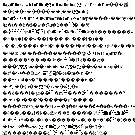
�gg����x.1w������t�� �'�2�nd�a;ei;>r�~d�c�oе���킎
��{��7�������[��)�!�u}
��n��|8�*��w�%�ma�{��5��8ӗp����~�
㾭�t��l;�$�w�;7q�2���"�䇜
�eq6��}uj3��m�k*�k��ۧw�h�������-
�>�q�[��w��{���i�q���[�)��
a�i�g����o�~]�s����9�u\]��z�ᩋѣ2�z�
�0�!k"/�'���\��������@ݍ�&�(-�)�ffz�!
�.����$��a��8^�vǜ�[1g���y;�
���is���7�/�q�7���s��m 3ip�bʕa|
�s*���0tٹ �?@�|f�ce�m� n �
��.m4�s�#��\��^�����6 �/
�6��{n��*�ry��a�n
��d���[�gc���m���2�������?
�>e;x�b���`������p^���!�
����czdx$¸���>lۺ�q�ne;���t�a�\.���\�%}xsj�ϸl����y_<�c�#�c�k�=dehal��<�ϧ<�s�n%���y����45����=ʻh�q�,ϸ����g�j��ׄ<�|ute�g1�ky���؇]4��.���\��:x��}
�4��ϸ��2!�k�od9>��8_���)�덮r���2�f�
�=�\y�5)��c�<�<�����x#�˾��o�)� '�)���
�1�|kܚ��9�a>���z���&ߌʯg�<(�?
h0����f����d� �vx��lc`^h�|