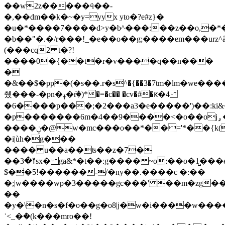
��w2z�����ӵ��-
�,��dm��k�~�y=yyx yto�?e#z}�
�u�*����7����d>y�b^���:��z��o,�*
�b��"�.�/r���!_�e��o��g;����em���urz
(���cq2 t�?!
����0�{��t�r�v����q��n���
�
�&��$�pp�(�s��.r�ѕ^�{��3�7tm�lm�w
췠���-�pn�ߪ�rٙ�)*�=�c�� �cv�#�ԟ�4
�6����p���;�2���a3�e�����')��:ki&
�p�������6m�4��9����<�o��ojۄ�l"����wwywj�o�c�?
����ݧ�@w�mc���o��*��='*��{k(�b�!
�i|ùh�g���
���� u��а��ʦ��z�7�
��ߌ�3sx� g
a&*�t��ːg���� ~o:��o�1̺���
$��5!������-/�ny��.����c �:��
�;|w����wp�3�����gc���' ��m�zg���
��
�y�\�n�s�f�o��g�o8|j�w�i����w����
ʾ<_�ܶ�(k���mro��!