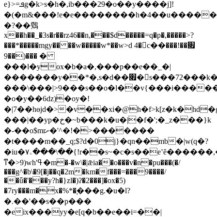
e}>=ܦg�k>s�h�,ib���29�o��y����j]!
�(�m&���!e�e��������h�4��u�����
�?��䳫
x��h��_�3s�r��rz46��n,���$d�����=q�p�,�����>?
���*�����mgy�� ��w�����w*��w>d 4�c��׏��!���
���(��9 �
���l�yox�b�a�,���p��e��_�|
�������y��*�,s�d��׏�s���72���k�
���\���|>9���s��o�l��v{���i����
�o�y��6dz)�oy�!
�|7��hɵjd�>�v��xi�@h�f>k[z�k�hd�g
���|��yp�خ�~b���k�u�|�f�';�_z���}k
�-��o$mrށ�'^�!�>�������
�t����m��_q;$?d�0j}�qn��mb�|w(q�?
�iu�ۦ۷���\��{!r��s~�c�s��eʽȇ������
ͳ�>9)wh'ߟ�m�-�w\�|ǣia��o���v�n�pu���(�/
���g^�b\�9[�j��q�2m�km�f���=���9����/
��ǖ�'���y?h�}zl�)ʔ�2���]�ox�5)
�7ry���m�x�%*�֚���g.�u�l?
�.��'��s��p���
�eix���yy�e[q�b��e��i=��|