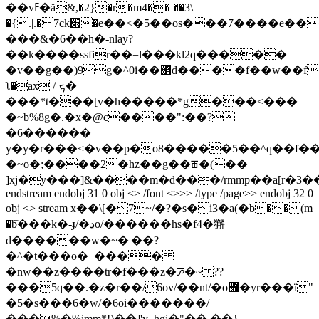
��vߓ�ă&,�2}�r�m4�� ��3\
�{.|.� 7ck׋�e��<�5��os���7����e���q�n�)���6ԍ�b��]
���&�6��h�-nlay?
��k����ssfir��=l���kl2q�����
�v��g��)9g�^0i��܎d����f��w��f[�v���j��xgegѷ�>0#]$zpre���c*�����0[��zgn����d���4@��u��;�vl��
ʅ�aх / ܟ�|
���*t���[v�h�����*g���<���
�~b%8g�.�x�@c����":��?
�6������
y�y�r���<�v��p�o8�����5��^q��f��
�~o�;����2�hz��g��ꫥ�(��
]xj�y���]&����m�d���/rmmp��a[r�3�
endstream endobj 31 0 obj <> /font <>>> /type /page>> endobj 32 0
obj <> stream x��\[�7~/�?�s�i3�a(�ׁb��(m
�b҇���k�-ɟ/�ڍo/������hs�f4�獬
d������w�~�|��?
�^�t���o�_����
�nw��z����tr�f���z�ꯍ�~ ??
���5q��.�z�r��/6ov/��nt/�o޼�yr���ï"
�5�s���6�w/�6oi�������/
���%�%imm*!)��]'y_hgj�"��.��}