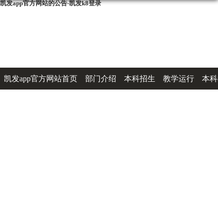
凯发app官方网站的公告-凯发k8登录
凯发app官方网站首页
部门介绍
本科招生
教学运行
本科
办事指南
联系凯发k8登录