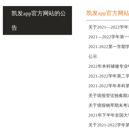
凯发app官方网
凯发app官方网站的公
告
关于2021—202
2021—2022学年
2021-2022第一学
公示
2022年本科辅修专
2021-2022学年
2021-2022学年
关于填报管弦独奏期
关于填报钢琴期末考
2021年下半年全国大
关于2021-2022