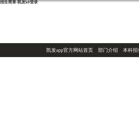
招生简章-凯发k8登录
凯发app官方网站首页
部门介绍
本科招
办事指南
联系凯发k8登录