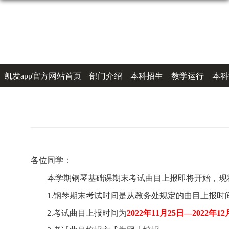
凯发app官方网站首页
部门介绍
本科招生
教学运行
本科
办事指南
联系凯发k8登录
各位同学：
本学期钢琴基础课期末考试曲目上报即将开始，现
1.
钢琴期末考试时间是从教务处规定的曲目上报时
2.
考试曲目上报时间为
2022
年
11
月
25
日—
2022
年
12