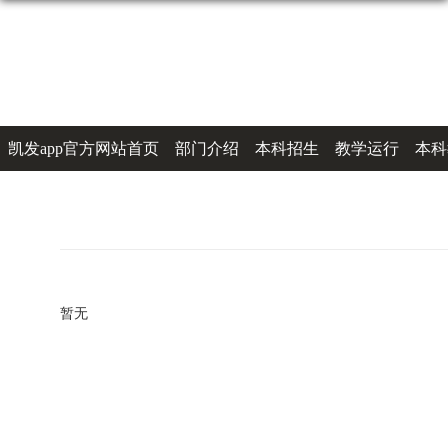
凯发app官方网站首页
部门介绍
本科招生
教学运行
本科
办事指南
联系凯发k8登录
暂无