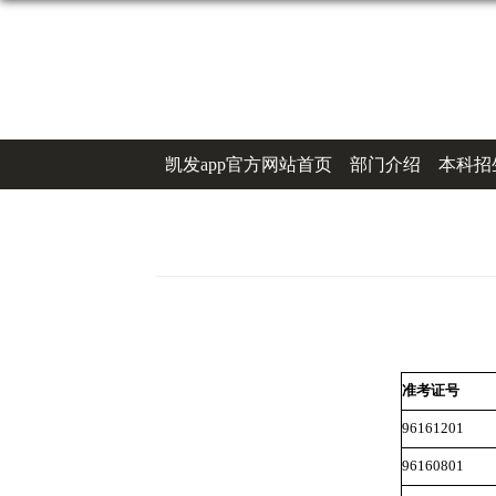
凯发app官方网站首页
部门介绍
本科招
办事指南
联系凯发k8登录
准考证号
96161201
96160801