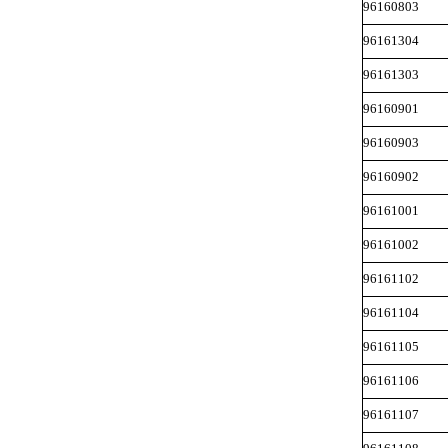
96160803
96161304
96161303
96160901
96160903
96160902
96161001
96161002
96161102
96161104
96161105
96161106
96161107