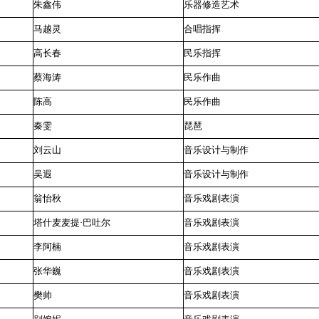
朱鑫伟
乐器修造艺术
马越灵
合唱指挥
高长春
民乐指挥
蔡海涛
民乐作曲
陈高
民乐作曲
秦雯
琵琶
刘云山
音乐设计与制作
吴遐
音乐设计与制作
翁怡秋
音乐戏剧表演
塔什麦麦提·巴吐尔
音乐戏剧表演
李阿楠
音乐戏剧表演
张华巍
音乐戏剧表演
樊帅
音乐戏剧表演