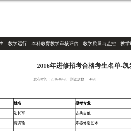
生
教学运行
本科教育教学审核评估
教学质量与监控
教学
2016年进修招考合格考生名单-凯
发布时间：2016-09-26
浏览次数：
4420
姓名
报考专业
边长军
古典吉他
贾滨瑜
乐器修造艺术