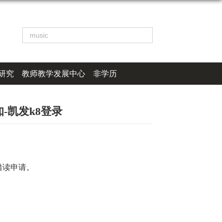
研究
教师教学发展中心
非学历
-凯发k8登录
借读申请。