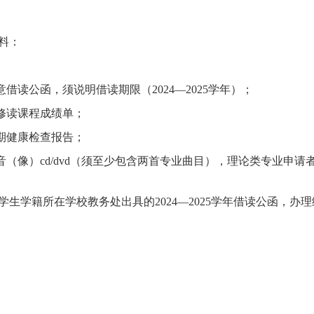
料：
意
借读公函，须说明借读期限（
2024
—
2025
学年）；
修读课程成绩单；
期健康检查报告；
音（像）cd/dvd（须至少包含两首专业曲目），理论类专业申
学生学籍所在学校教务处出具的
2024
—
2025
学年借读公函
，
办理