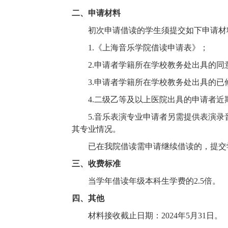
二、申请材料
初次申请借读的学生须提交如下申请材
1.《上海音乐学院借读申请表》；
2.申请者学籍所在学校教务处出具的
同
3.申请者学籍所在学校教务处出具的已
4.二级乙等及以上医院出具的申请者近
5.音乐表演专业申请者另需提供表演录
其专业情况。
已在我院借读
需
申请继续借读的
，
提交
三、收费标准
当学年借读年级本科生学费的
2.5倍。
四、其他
材料接收截止日期：
2024
年
5
月
31
日。