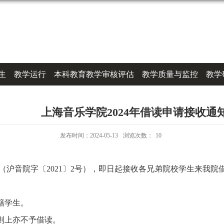
生
教学运行
本科教育教学审核评估
教学质量与监控
教学
上海音乐学院2024年借读申请接收通知
发布时间：2024-05-13
浏览次数：
10
（
沪音院字〔
2021〕2号
）
，即日起接收各兄弟院校学生来我院
籍学生。
则上亦不予借读
。