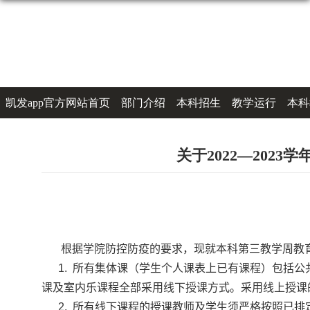
凯发app官方网站首页
部门介绍
本科招生
教学运行
本科
办事指南
联系凯发k8登录
关于2022—202
根据学院防控防疫的要求，现就本科第三教学周教
1. 所有集体课（学生个人课表上已有课程）包括公
课及室内乐课程全部采用线下授课方式。采用线上授课
2. 所有线下课程的授课教师及学生须严格按照已排