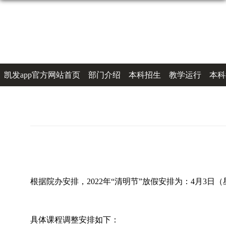
凯发app官方网站首页
部门介绍
本科招生
教学运行
本科
办事指南
联系凯发k8登录
根据院办安排，
2022
年
“
清明节
”
放假安排为：
4
月
3
日（
具体课程调整安排如下：