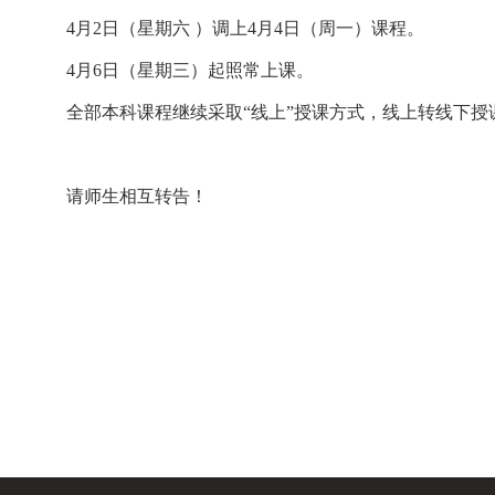
4
月
2
日（星期六 ）调上
4
月
4
日（周一）课程。
4
月
6
日（星期三）起照常上课。
全部本科课程继续采取“线上”授课方式，线上转线下授
请师生相互转告！