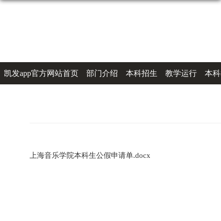
凯发app官方网站首页
部门介绍
本科招生
教学运行
本科
办事指南
联系凯发k8登录
上海音乐学院本科生公假申请单.docx