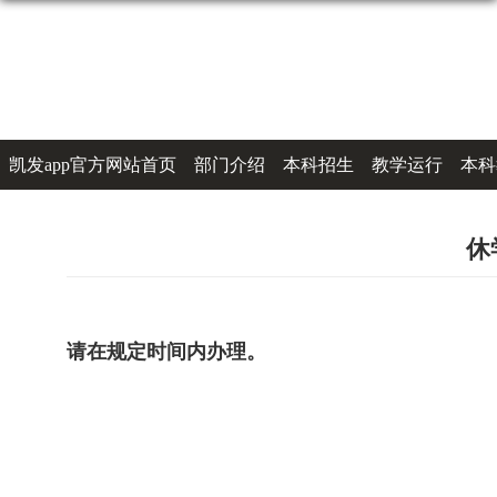
凯发app官方网站首页
部门介绍
本科招生
教学运行
本科
办事指南
联系凯发k8登录
休
请在规定时间内办理。